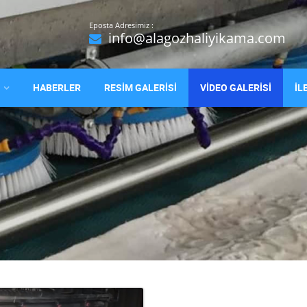
Eposta Adresimiz :
info@alagozhaliyikama.com
HABERLER
RESİM GALERİSİ
VİDEO GALERİSİ
İL