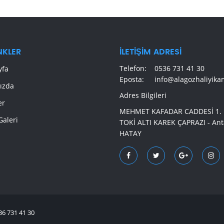
INKLER
İLETIŞIM ADRESI
Telefon:
0536 731 41 30
yfa
Eposta:
info@alagozhaliyik
ızda
Adres Bilgileri
er
MEHMET KAFADAR CADDESİ 1. 
Galeri
TOKİ ALTI KAREK ÇAPRAZI - Ant
HATAY
36 731 41 30