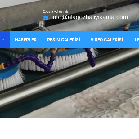
Eposta Adresimiz :
info@alagozhaliyikama.com
HABERLER
RESİM GALERİSİ
VİDEO GALERİSİ
İL