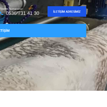
Telefon Numaramız:
İLETIŞIM ADRESIMIZ
0536 731 41 30
ETİŞİM