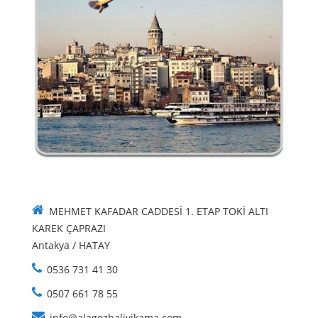
MEHMET KAFADAR CADDESİ 1. ETAP TOKİ ALTI
KAREK ÇAPRAZI
Antakya / HATAY
0536 731 41 30
0507 661 78 55
info@alagozhaliyikama.com